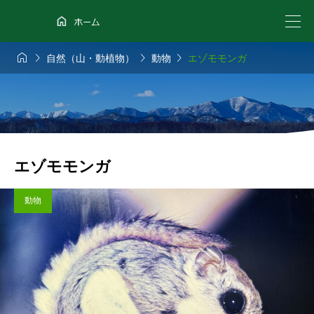




自然（山・動植物）
動物
エゾモモンガ
エゾモモンガ
動物