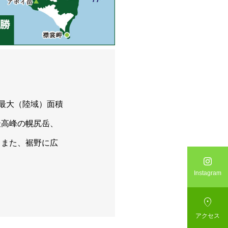
本最大（陸域）面積
最高峰の幌尻岳、
。また、裾野に広

Instagram

アクセス