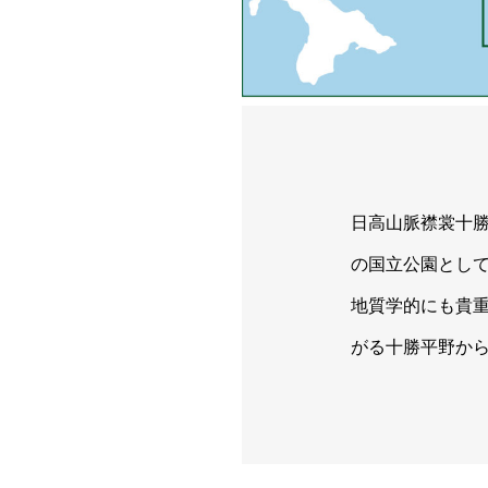
日高山脈襟裳十勝
の国立公園として
地質学的にも貴
がる十勝平野か