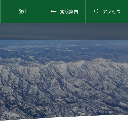


登山
施設案内
アクセス
2026年8月22日
動物


カドバリヒメマイマイ
ライトトラップ 〜夜の
虫採り体験会〜 8/22