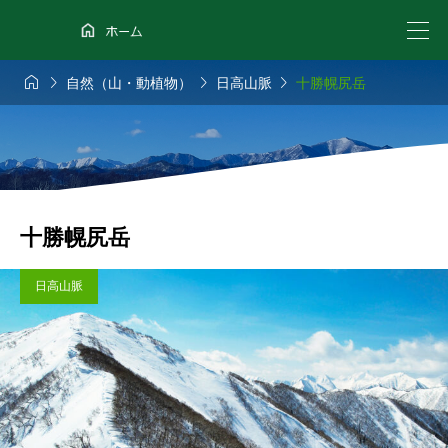




自然（山・動植物）
日高山脈
十勝幌尻岳
十勝幌尻岳
日高山脈