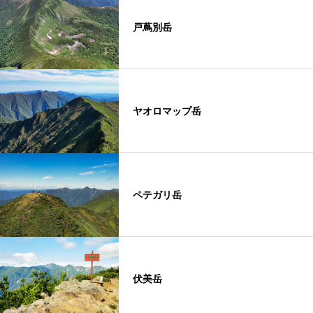
戸蔦別岳
ヤオロマップ岳
ペテガリ岳
伏美岳