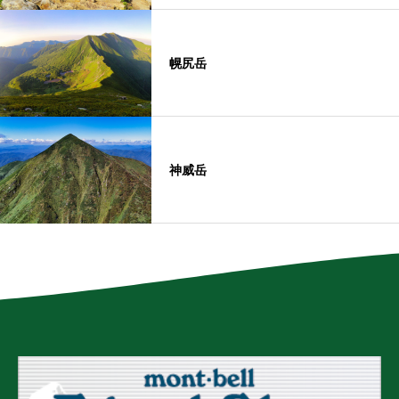
幌尻岳
神威岳