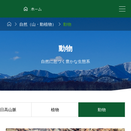



自然（山・動植物）
動物
動物
自然に息づく豊かな生態系
日高山脈
植物
動物