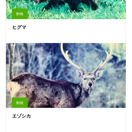
動物
ヒグマ
動物
エゾシカ